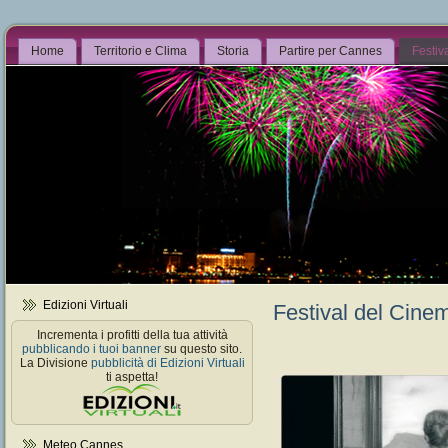
Home
Territorio e Clima
Storia
Partire per Cannes
Festiv
Edizioni Virtuali
Festival del Cine
Incrementa i profitti della tua attività
pubblicando i tuoi banner
su questo sito.
La Divisione
pubblicità di Edizioni Virtuali
ti aspetta!
Meteo Cannes