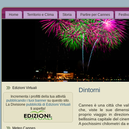
Home
Territorio e Clima
Storia
Partire per Cannes
Festiv
Edizioni Virtuali
Dintorni
Incrementa i profitti della tua attività
pubblicando i tuoi banner
su questo sito.
La Divisione
pubblicità di Edizioni Virtuali
Cannes è una città che val
ti aspetta!
che, viste le sue dimensio
proprio viaggio in direzi
bellissima capitale del cin
A pochissimi chilometri da
Meteo Cannes