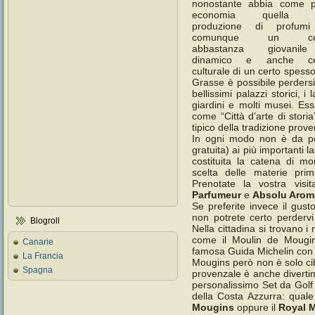
nonostante abbia come p
economia quella d
produzione di profumi
comunque un cen
abbastanza giovani
dinamico e anche ce
culturale di un certo spesso
Grasse è possibile perdersi 
bellissimi palazzi storici, i
giardini e molti musei. Ess
come “Città d’arte di stori
tipico della tradizione prove
In ogni modo non è da perd
gratuita) ai più importanti 
costituita la catena di mo
scelta delle materie pri
Prenotate la vostra visi
Parfumeur
e
Absolu Arom
Se preferite invece il gus
non potrete certo perderv
Blogroll
Nella cittadina si trovano i 
come il Moulin de Mougins
Canarie
famosa Guida Michelin con r
La Francia
Mougins però non è solo cib
Spagna
provenzale è anche divertime
personalissimo Set da Golf 
della Costa Azzurra: quale 
Mougins
oppure il
Royal 